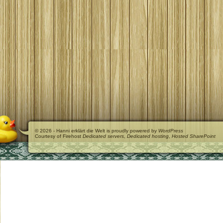
© 2026 - Hanni erklärt die Welt is proudly powered by
WordPress
Courtesy of Firehost
Dedicated servers
,
Dedicated hosting
,
Hosted SharePoint