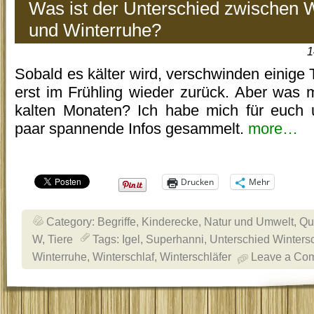
Was ist der Unterschied zwischen W
und Winterruhe?
1
Sobald es kälter wird, verschwinden einig
erst im Frühling wieder zurück. Aber was 
kalten Monaten? Ich habe mich für euch 
paar spannende Infos gesammelt.
more…
Drucken
Mehr
Category:
Begriffe
,
Kinderecke
,
Natur und Umwelt
,
Qu
W
,
Tiere
Tags:
Igel
,
Superhanni
,
Unterschied Wintersc
Winterruhe
,
Winterschlaf
,
Winterschläfer
Leave a Co