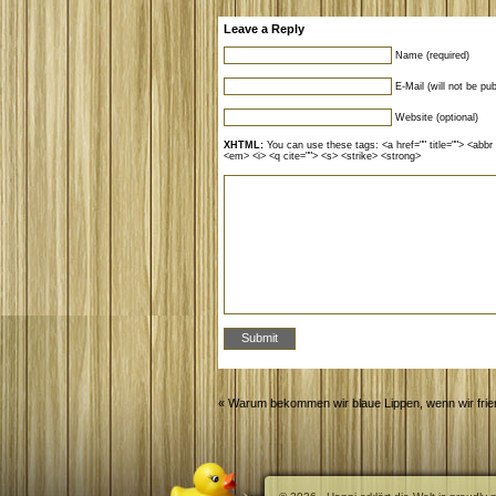
Leave a Reply
Name (required)
E-Mail (will not be pub
Website (optional)
XHTML:
You can use these tags: <a href="" title=""> <abbr 
<em> <i> <q cite=""> <s> <strike> <strong>
«
Warum bekommen wir blaue Lippen, wenn wir frie