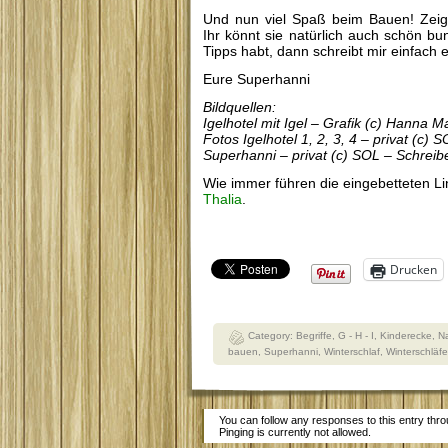
Und nun viel Spaß beim Bauen! Zeigt
Ihr könnt sie natürlich auch schön b
Tipps habt, dann schreibt mir einfach
Eure Superhanni
Bildquellen:
Igelhotel mit Igel – Grafik (c) Hanna M
Fotos Igelhotel 1, 2, 3, 4 – privat (c)
Superhanni – privat (c) SOL – Schreib
Wie immer führen die eingebetteten L
Thalia
.
Drucken
Category:
Begriffe
,
G - H - I
,
Kinderecke
,
N
bauen
,
Superhanni
,
Winterschlaf
,
Winterschläfe
You can follow any responses to this entry thr
Pinging is currently not allowed.