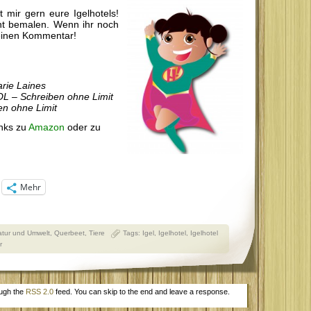
 mir gern eure Igelhotels!
unt bemalen. Wenn ihr noch
 einen Kommentar!
arie Laines
 SOL – Schreiben ohne Limit
en ohne Limit
inks zu
Amazon
oder zu
Mehr
atur und Umwelt
,
Querbeet
,
Tiere
Tags:
Igel
,
Igelhotel
,
Igelhotel
r
ough the
RSS 2.0
feed. You can skip to the end and leave a response.