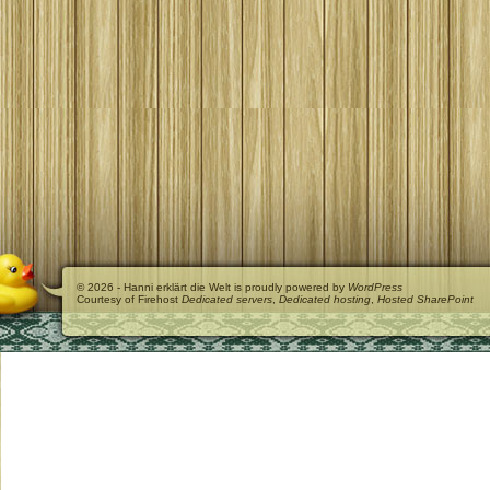
© 2026 - Hanni erklärt die Welt is proudly powered by
WordPress
Courtesy of Firehost
Dedicated servers
,
Dedicated hosting
,
Hosted SharePoint