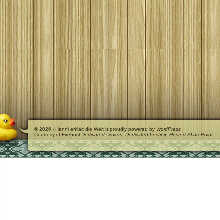
© 2026 - Hanni erklärt die Welt is proudly powered by
WordPress
Courtesy of Firehost
Dedicated servers
,
Dedicated hosting
,
Hosted SharePoint