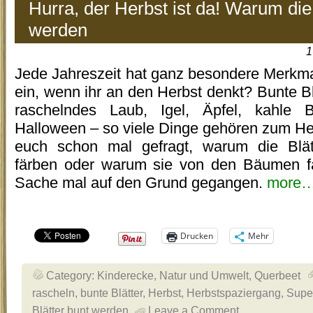
Hurra, der Herbst ist da! Warum die 
werden
1
Jede Jahreszeit hat ganz besondere Merkma
ein, wenn ihr an den Herbst denkt? Bunte Bl
raschelndes Laub, Igel, Äpfel, kahle 
Halloween – so viele Dinge gehören zum Her
euch schon mal gefragt, warum die Blätt
färben oder warum sie von den Bäumen fa
Sache mal auf den Grund gegangen.
more
Drucken
Mehr
Category:
Kinderecke
,
Natur und Umwelt
,
Querbeet
rascheln
,
bunte Blätter
,
Herbst
,
Herbstspaziergang
,
Supe
Blätter bunt werden
Leave a Comment