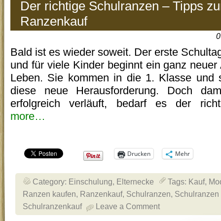
Der richtige Schulranzen – Tipps z
Ranzenkauf
0
Bald ist es wieder soweit. Der erste Schultag
und für viele Kinder beginnt ein ganz neuer 
Leben. Sie kommen in die 1. Klasse und 
diese neue Herausforderung. Doch da
erfolgreich verläuft, bedarf es der rich
more…
Drucken
Mehr
Category:
Einschulung
,
Elternecke
Tags:
Kauf
,
Mod
Ranzen kaufen
,
Ranzenkauf
,
Schulranzen
,
Schulranzen
Schulranzenkauf
Leave a Comment