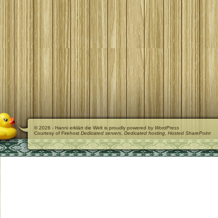
© 2026 - Hanni erklärt die Welt is proudly powered by
WordPress
Courtesy of Firehost
Dedicated servers
,
Dedicated hosting
,
Hosted SharePoint