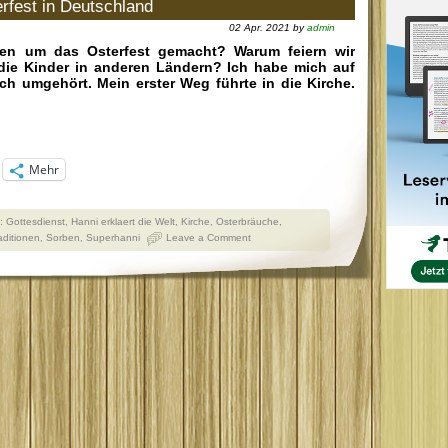
erfest in Deutschland
02 Apr. 2021 by
admin
en um das Osterfest gemacht? Warum feiern wir
 die Kinder in anderen Ländern? Ich habe mich auf
 umgehört. Mein erster Weg führte in die Kirche.
Mehr
s:
Gottesdienst
,
Hanni erklaert die Welt
,
Kirche
,
Osterbräuche
,
aditionen
,
Sorben
,
Superhanni
Leave a Comment