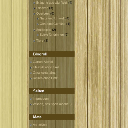
Bräuche aus aller Welt
(4)
Pflanzen
(3)
Querbeet
(6)
Natur und Umwelt
(4)
Obst und Gemüse
(1)
Spieletipps
(2)
Spiele für drinnen
(2)
Tiere
(3)
Blogroll
Garten-Allerlei
Lifestyle ohne Limit
Oma weiss alles
Reisen ohne Limit
Seiten
Impressum
Wissen, das Spaß macht :-)
Meta
Anmelden