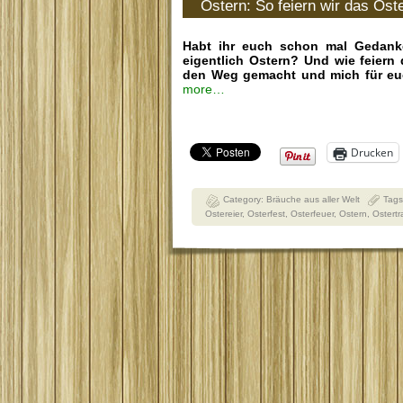
Ostern: So feiern wir das Ost
Habt ihr euch schon mal Gedank
eigentlich Ostern? Und wie feiern
den Weg gemacht und mich für euch
more…
Drucken
Category:
Bräuche aus aller Welt
Tag
Ostereier
,
Osterfest
,
Osterfeuer
,
Ostern
,
Ostertr