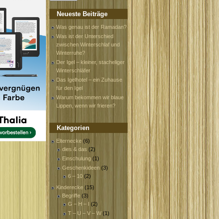
Neueste Beiträge
Was genau ist der Ramadan?
Was ist der Unterschied
zwischen Winterschlaf und
Winterruhe?
Der Igel – kleiner, stacheliger
Winterschläfer
Das Igelhotel – ein Zuhause
für den Igel
Warum bekommen wir blaue
Lippen, wenn wir frieren?
Kategorien
Elternecke
(6)
dies & das
(2)
Einschulung
(1)
Geschenkideen
(3)
6 – 10
(2)
Kinderecke
(15)
Begriffe
(3)
G – H – I
(2)
T – U – V – W
(1)